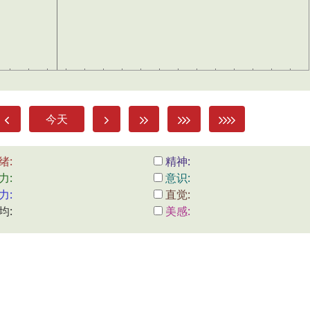
今天
绪:
精神:
力:
意识:
力:
直觉:
均:
美感: