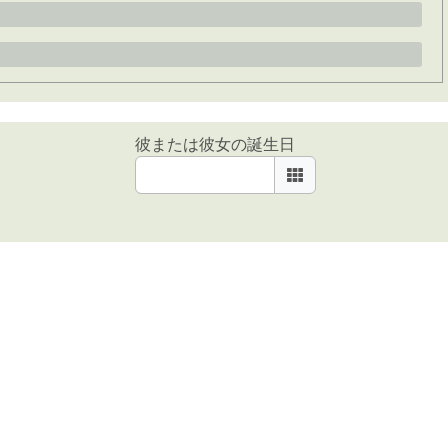
彼または彼女の誕生日