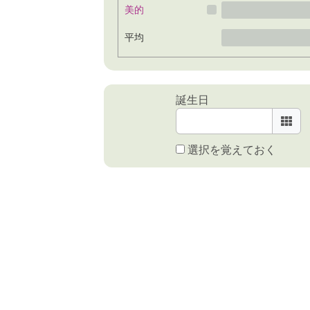
美的
平均
誕生日
選択を覚えておく